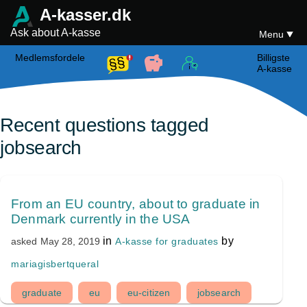
A-kasser.dk
Ask about A-kasse
Menu
Medlemsfordele
Billigste
A-kasse
Recent questions tagged
jobsearch
From an EU country, about to graduate in
Denmark currently in the USA
in
by
A-kasse for graduates
asked
May 28, 2019
mariagisbertqueral
graduate
eu
eu-citizen
jobsearch