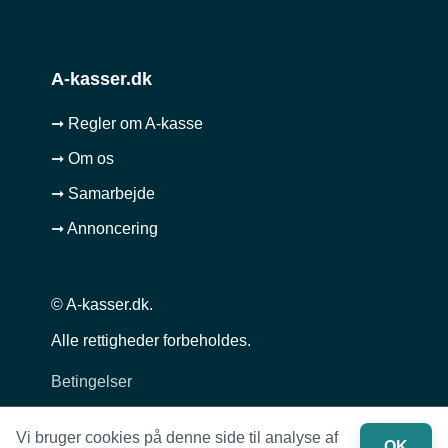
A-kasser.dk
➞ Regler om A-kasse
➞ Om os
➞ Samarbejde
➞ Annoncering
© A-kasser.dk.
Alle rettigheder forbeholdes.
Betingelser
Privatlivspolitik
Vi bruger cookies på denne side til analyse af
OK