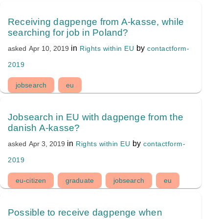
Receiving dagpenge from A-kasse, while
searching for job in Poland?
in
by
Rights within EU
contactform-
asked
Apr 10, 2019
2019
jobsearch
eu
Jobsearch in EU with dagpenge from the
danish A-kasse?
in
by
Rights within EU
contactform-
asked
Apr 3, 2019
2019
eu-citizen
graduate
jobsearch
eu
Possible to receive dagpenge when