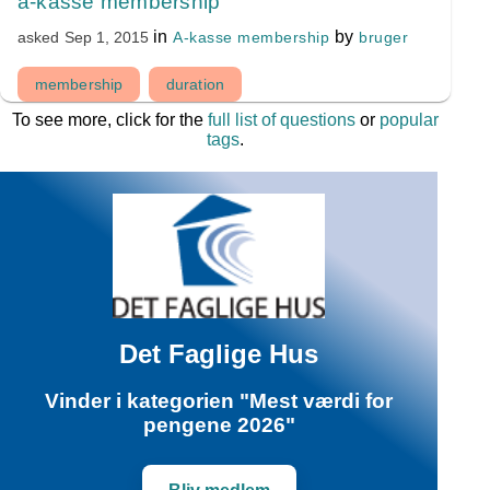
a-kasse membership
in
by
A-kasse membership
bruger
asked
Sep 1, 2015
membership
duration
To see more, click for the
full list of questions
or
popular
tags
.
Det Faglige Hus
Vinder i kategorien "Mest værdi for
pengene 2026"