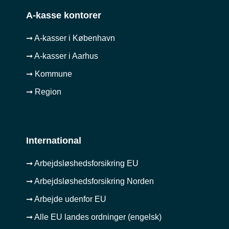
A-kasse kontorer
➞ A-kasser i København
➞ A-kasser i Aarhus
➞ Kommune
➞ Region
International
➞ Arbejdsløshedsforsikring EU
➞ Arbejdsløshedsforsikring Norden
➞ Arbejde udenfor EU
➞ Alle EU landes ordninger (engelsk)