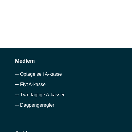
Medlem
➞ Optagelse i A-kasse
➞ Flyt A-kasse
➞ Tværfaglige A-kasser
➞ Dagpengeregler