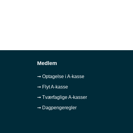
Medlem
➞ Optagelse i A-kasse
➞ Flyt A-kasse
➞ Tværfaglige A-kasser
➞ Dagpengeregler