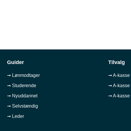
Guider
Tilvalg
➞ Lønmodtager
➞ A-kasse 
➞ Studerende
➞ A-kasse 
➞ Nyuddannet
➞ A-kasse 
➞ Selvstændig
➞ Leder