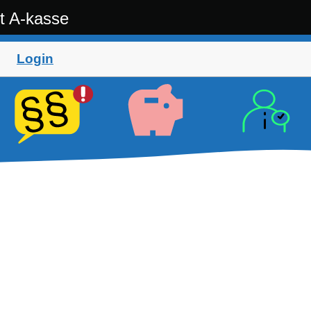
t A-kasse
Login