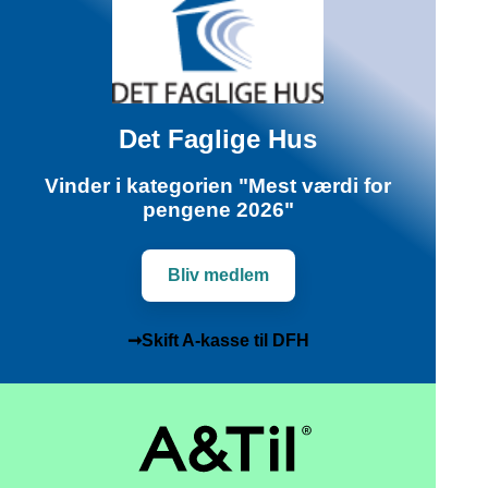
Det Faglige Hus
Vinder i kategorien "Mest værdi for
pengene 2026"
Bliv medlem
➞Skift A-kasse til DFH