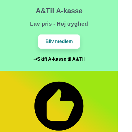
A&Til A-kasse
Lav pris - Høj tryghed
Bliv medlem
➞Skift A-kasse til A&Til