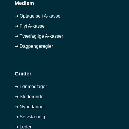
Medlem
➞ Optagelse i A-kasse
➞ Flyt A-kasse
➞ Tværfaglige A-kasser
➞ Dagpengeregler
Guider
➞ Lønmodtager
➞ Studerende
➞ Nyuddannet
➞ Selvstændig
➞ Leder