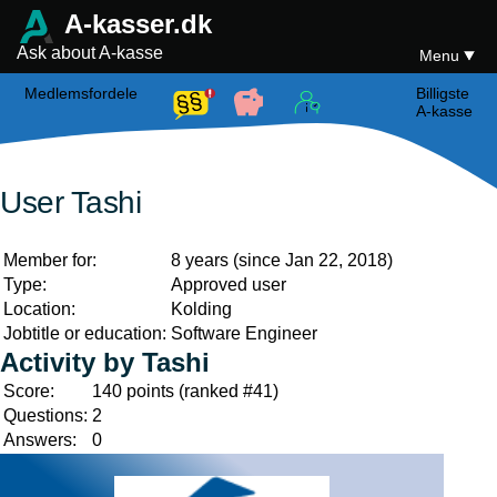
A-kasser.dk
Ask about A-kasse
Menu
Medlemsfordele
Billigste
A-kasse
User Tashi
Member for:
8 years (since Jan 22, 2018)
Type:
Approved user
Location:
Kolding
Jobtitle or education:
Software Engineer
Activity by Tashi
Score:
140
points (ranked #
41
)
Questions:
2
Answers:
0