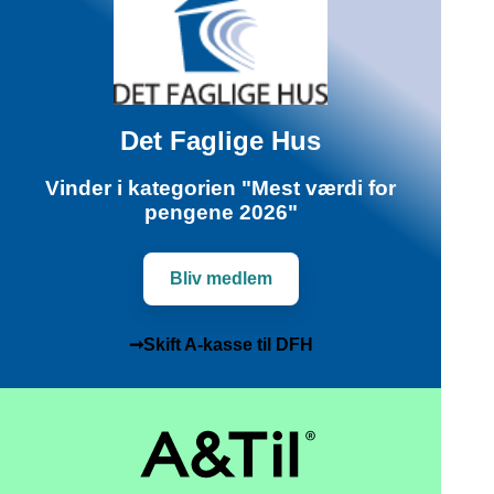
Det Faglige Hus
Vinder i kategorien "Mest værdi for
pengene 2026"
Bliv medlem
➞Skift A-kasse til DFH