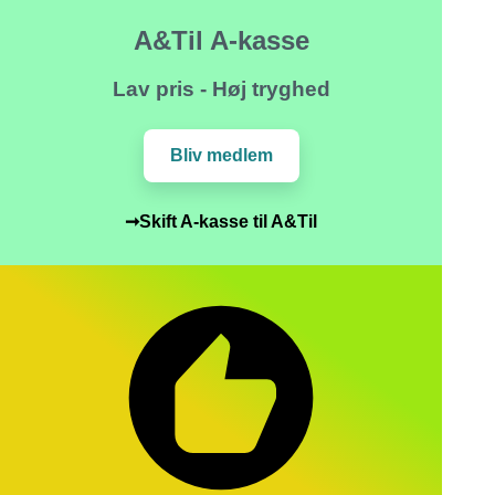
A&Til A-kasse
Lav pris - Høj tryghed
Bliv medlem
➞Skift A-kasse til A&Til