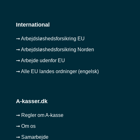
International
➞ Arbejdsløshedsforsikring EU
➞ Arbejdsløshedsforsikring Norden
➞ Arbejde udenfor EU
➞ Alle EU landes ordninger (engelsk)
A-kasser.dk
➞ Regler om A-kasse
➞ Om os
➞ Samarbejde